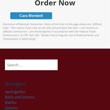
Order Now
Cara Membeli
Disclosure of Material Connection: Some of the links in the page above are "affiliate
links." This means if you click on the link and purchase the item, I will receive an
affiliate commission. I am disclosing this in accordance with the Federal Trade
Commission's
16 CFR, Part 255
: "Guides Concerning the Use of Endorsements and
Testimonials in Advertising."
Search
for:
Kategori
Apologetika
Bible and Science
Biblika
Doktrin