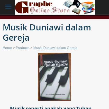
Toggle
Menu
Skip
to
Musik Duniawi dalam
main
content
Gereja
Home
>
Products
>
Musik Duniawi dalam Gereja
Musik seperti apakah yang Tuhan