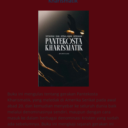
Kharismatik
Buku ini mengulas tentang gerakan Pantekosta
Kharismatik, yang meledak di Amerika Serikat pada awal
abad 20, dan kemudian menyebar ke seluruh dunia baik
melalui denominasinya sendiri, maupun dengan cara
masuk ke dalam berbagai denominasi Kristen yang sudah
ada sebelumnya. Buku ini mengkaji sejarah gerakan ini